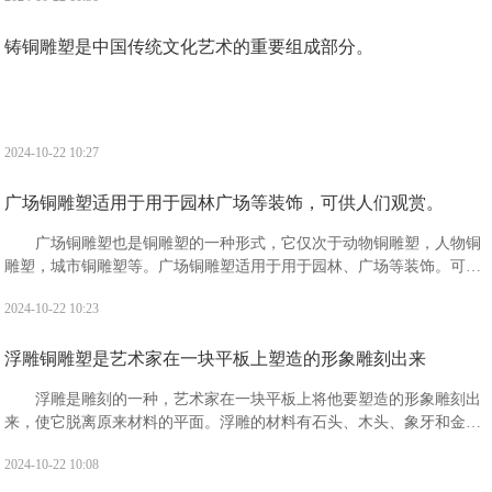
斯特利亚的一座浮岛提洛岛之上。
铸铜雕塑是中国传统文化艺术的重要组成部分。
2024-10-22 10:27
广场铜雕塑适用于用于园林广场等装饰，可供人们观赏。
广场铜雕塑也是铜雕塑的一种形式，它仅次于动物铜雕塑，人物铜
雕塑，城市铜雕塑等。广场铜雕塑适用于用于园林、广场等装饰。可供
人们观赏，且观赏价值高，备受广大人民的喜爱。
2024-10-22 10:23
浮雕铜雕塑是艺术家在一块平板上塑造的形象雕刻出来
浮雕是雕刻的一种，艺术家在一块平板上将他要塑造的形象雕刻出
来，使它脱离原来材料的平面。浮雕的材料有石头、木头、象牙和金属
等，一般分为浅浮雕、高浮雕和凹雕3种。“浮雕”是指一种雕刻技法，有
2024-10-22 10:08
时也指表现形式。