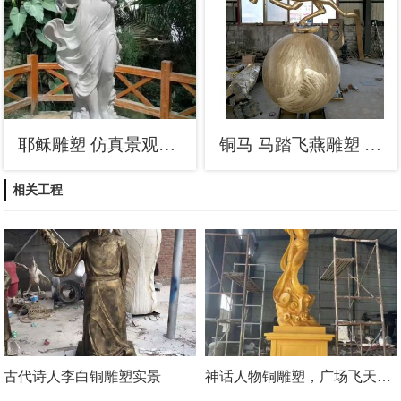
耶稣雕塑 仿真景观人物雕塑 烤漆西方雕塑
铜马 马踏飞燕雕塑 ,广场动物铜雕塑
相关工程
古代诗人李白铜雕塑实景
神话人物铜雕塑，广场飞天铜雕塑制造商