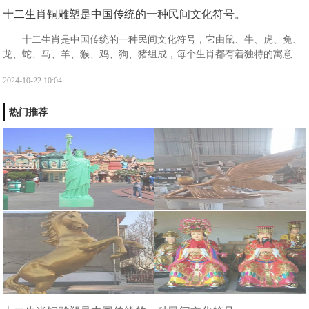
十二生肖铜雕塑是中国传统的一种民间文化符号。
十二生肖是中国传统的一种民间文化符号，它由鼠、牛、虎、兔、
龙、蛇、马、羊、猴、鸡、狗、猪组成，每个生肖都有着独特的寓意和
象征。十二生肖分别具有什么寓意?鼠：被视为机警应变，善处逆境，
2024-10-22 10:04
子孙繁衍，家业兴旺的象征。有生生不息，繁盛不衰之吉祥寓意。
热门推荐