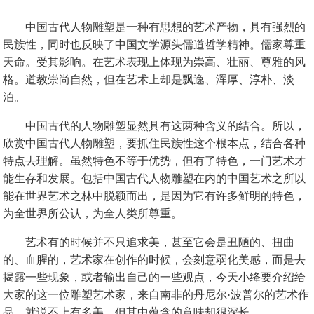
中国古代人物雕塑是一种有思想的艺术产物，具有强烈的
民族性，同时也反映了中国文学源头儒道哲学精神。儒家尊重
天命。受其影响。在艺术表现上体现为崇高、壮丽、尊雅的风
格。道教崇尚自然，但在艺术上却是飘逸、浑厚、淳朴、淡
泊。
中国古代的人物雕塑显然具有这两种含义的结合。所以，
欣赏中国古代人物雕塑，要抓住民族性这个根本点，结合各种
特点去理解。虽然特色不等于优势，但有了特色，一门艺术才
能生存和发展。包括中国古代人物雕塑在内的中国艺术之所以
能在世界艺术之林中脱颖而出，是因为它有许多鲜明的特色，
为全世界所公认，为全人类所尊重。
艺术有的时候并不只追求美，甚至它会是丑陋的、扭曲
的、血腥的，艺术家在创作的时候，会刻意弱化美感，而是去
揭露一些现象，或者输出自己的一些观点，今天小绛要介绍给
大家的这一位雕塑艺术家，来自南非的丹尼尔·波普尔的艺术作
品，就说不上有多美，但其中蕴含的意味却很深长。