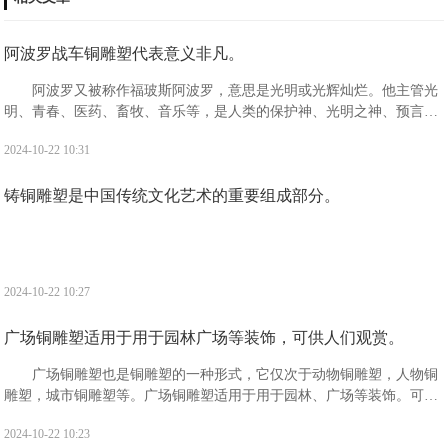
阿波罗战车铜雕塑代表意义非凡。
阿波罗又被称作福玻斯阿波罗，意思是光明或光辉灿烂。他主管光
明、青春、医药、畜牧、音乐等，是人类的保护神、光明之神、预言之
神、迁徙和航海者的保护神、医神以及消灾弥难之神。阿波罗出生于阿
2024-10-22 10:31
斯特利亚的一座浮岛提洛岛之上。
铸铜雕塑是中国传统文化艺术的重要组成部分。
2024-10-22 10:27
广场铜雕塑适用于用于园林广场等装饰，可供人们观赏。
广场铜雕塑也是铜雕塑的一种形式，它仅次于动物铜雕塑，人物铜
雕塑，城市铜雕塑等。广场铜雕塑适用于用于园林、广场等装饰。可供
人们观赏，且观赏价值高，备受广大人民的喜爱。
2024-10-22 10:23