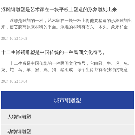
浮雕铜雕塑是艺术家在一块平板上塑造的形象雕刻出来
浮雕是雕刻的一种，艺术家在一块平板上将他要塑造的形象雕刻出
来，使它脱离原来材料的平面。浮雕的材料有石头、木头、象牙和金属
等，一般分为浅浮雕、高浮雕和凹雕3种。“浮雕”是指一种雕刻技法，有
2024-10-22 10:08
时也指表现形式。
十二生肖铜雕塑是中国传统的一种民间文化符号。
十二生肖是中国传统的一种民间文化符号，它由鼠、牛、虎、兔、
龙、蛇、马、羊、猴、鸡、狗、猪组成，每个生肖都有着独特的寓意和
象征。十二生肖分别具有什么寓意?鼠：被视为机警应变，善处逆境，
2024-10-22 10:04
子孙繁衍，家业兴旺的象征。有生生不息，繁盛不衰之吉祥寓意。
城市铜雕塑
人物铜雕塑
动物铜雕塑