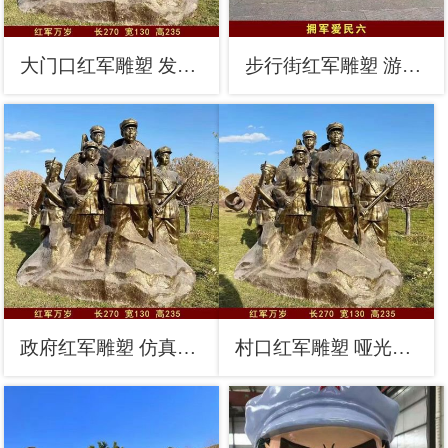
大门口红军雕塑 发光公园革命雕塑 仿真抗战雕塑
步行街红军雕塑 游乐场革命雕塑 铸造抗战雕塑
政府红军雕塑 仿真景观抗战雕塑 烤漆革命雕塑
村口红军雕塑 哑光革命雕塑 公园抗战雕塑