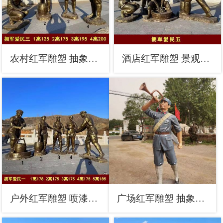
农村红军雕塑 抽象艺术抗战雕塑 烤漆革命雕塑
酒店红军雕塑 景观美陈革命雕塑 现代抗战雕塑
户外红军雕塑 喷漆革命雕塑 灯光抗战雕塑
广场红军雕塑 抽象革命雕塑 烤漆抗战雕塑