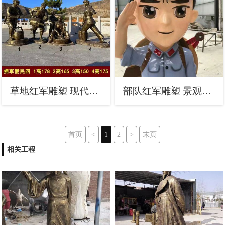
草地红军雕塑 现代校园革命雕塑 大型抗战雕塑
部队红军雕塑 景观美陈革命雕塑 喷漆抗战雕塑
首页
<
1
2
>
末页
相关工程