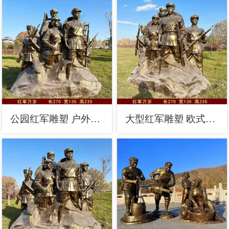
公园红军雕塑 户外革命雕塑 抽象抗战雕塑
大型红军雕塑 欧式步行街抗战雕塑 彩绘革命雕塑