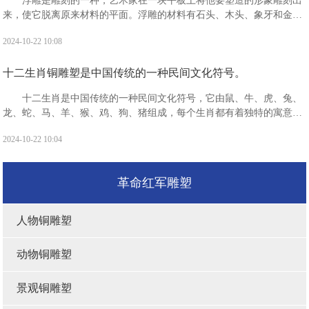
浮雕是雕刻的一种，艺术家在一块平板上将他要塑造的形象雕刻出
来，使它脱离原来材料的平面。浮雕的材料有石头、木头、象牙和金属
等，一般分为浅浮雕、高浮雕和凹雕3种。“浮雕”是指一种雕刻技法，有
2024-10-22 10:08
时也指表现形式。
十二生肖铜雕塑是中国传统的一种民间文化符号。
十二生肖是中国传统的一种民间文化符号，它由鼠、牛、虎、兔、
龙、蛇、马、羊、猴、鸡、狗、猪组成，每个生肖都有着独特的寓意和
象征。十二生肖分别具有什么寓意?鼠：被视为机警应变，善处逆境，
2024-10-22 10:04
子孙繁衍，家业兴旺的象征。有生生不息，繁盛不衰之吉祥寓意。
革命红军雕塑
人物铜雕塑
动物铜雕塑
景观铜雕塑