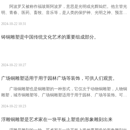
阿波罗又被称作福玻斯阿波罗，意思是光明或光辉灿烂。他主管光
明、青春、医药、畜牧、音乐等，是人类的保护神、光明之神、预言之
神、迁徙和航海者的保护神、医神以及消灾弥难之神。阿波罗出生于阿
2024-10-22 10:31
斯特利亚的一座浮岛提洛岛之上。
铸铜雕塑是中国传统文化艺术的重要组成部分。
2024-10-22 10:27
广场铜雕塑适用于用于园林广场等装饰，可供人们观赏。
广场铜雕塑也是铜雕塑的一种形式，它仅次于动物铜雕塑，人物铜
雕塑，城市铜雕塑等。广场铜雕塑适用于用于园林、广场等装饰。可供
人们观赏，且观赏价值高，备受广大人民的喜爱。
2024-10-22 10:23
浮雕铜雕塑是艺术家在一块平板上塑造的形象雕刻出来