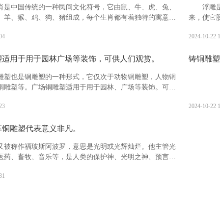
肖是中国传统的一种民间文化符号，它由鼠、牛、虎、兔、
浮雕
、羊、猴、鸡、狗、猪组成，每个生肖都有着独特的寓意和
来，使它
生肖分别具有什么寓意?鼠：被视为机警应变，善处逆境，子
等，一般
04
2024-10-22 
业兴旺的象征。有生生不息，繁盛不衰之吉祥寓意。
时也指表
塑适用于用于园林广场等装饰，可供人们观赏。
铸铜雕塑
雕塑也是铜雕塑的一种形式，它仅次于动物铜雕塑，人物铜
铜雕塑等。广场铜雕塑适用于用于园林、广场等装饰。可供
且观赏价值高，备受广大人民的喜爱。
23
2024-10-22 
车铜雕塑代表意义非凡。
又被称作福玻斯阿波罗，意思是光明或光辉灿烂。他主管光
医药、畜牧、音乐等，是人类的保护神、光明之神、预言之
航海者的保护神、医神以及消灾弥难之神。阿波罗出生于阿
31
一座浮岛提洛岛之上。