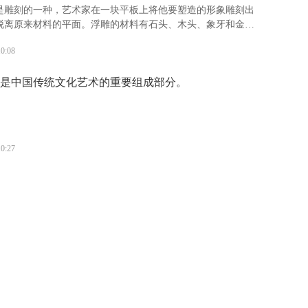
是雕刻的一种，艺术家在一块平板上将他要塑造的形象雕刻出
脱离原来材料的平面。浮雕的材料有石头、木头、象牙和金属
分为浅浮雕、高浮雕和凹雕3种。“浮雕”是指一种雕刻技法，有
10:08
现形式。
是中国传统文化艺术的重要组成部分。
10:27