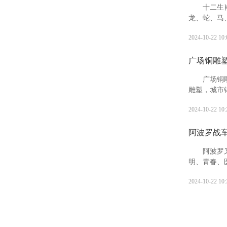
十二生
龙、蛇、马
象征。十二
2024-10-22 10:
孙繁衍，家
广场铜雕
广场铜
雕塑，城市
人们观赏，
2024-10-22 10:
阿波罗战
阿波罗
明、青春、
神、迁徙和
2024-10-22 10:
斯特利亚的