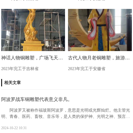
神话人物铜雕塑，广场飞天铜雕塑制造商
古代人物月老铜雕塑，旅游区景观雕塑
2023年完工于吉林省
2023年完工于安徽省
相关文章
阿波罗战车铜雕塑代表意义非凡。
阿波罗又被称作福玻斯阿波罗，意思是光明或光辉灿烂。他主管光
明、青春、医药、畜牧、音乐等，是人类的保护神、光明之神、预言之
神、迁徙和航海者的保护神、医神以及消灾弥难之神。阿波罗出生于阿
2024-10-22 10:31
斯特利亚的一座浮岛提洛岛之上。