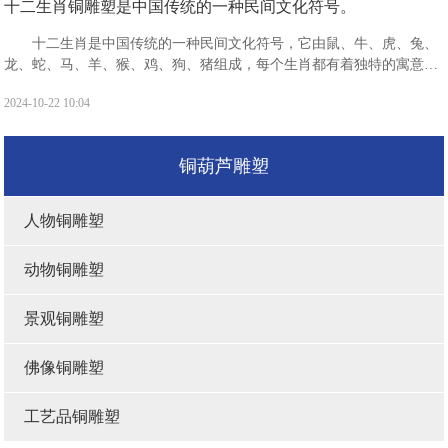
十二生肖铜雕塑是中国传统的一种民间文化符号。
十二生肖是中国传统的一种民间文化符号，它由鼠、牛、虎、兔、
龙、蛇、马、羊、猴、鸡、狗、猪组成，每个生肖都有着独特的寓意和
象征。十二生肖分别具有什么寓意?鼠：被视为机警应变，善处逆境，
2024-10-22 10:04
子孙繁衍，家业兴旺的象征。有生生不息，繁盛不衰之吉祥寓意。
铜葫芦雕塑
人物铜雕塑
动物铜雕塑
景观铜雕塑
佛像铜雕塑
工艺品铜雕塑