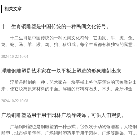
相关文章
十二生肖铜雕塑是中国传统的一种民间文化符号。
十二生肖是中国传统的一种民间文化符号，它由鼠、牛、虎、兔、
龙、蛇、马、羊、猴、鸡、狗、猪组成，每个生肖都有着独特的寓意和
象征。十二生肖分别具有什么寓意?鼠：被视为机警应变，善处逆境，
2024-10-22 10:04
子孙繁衍，家业兴旺的象征。有生生不息，繁盛不衰之吉祥寓意。
浮雕铜雕塑是艺术家在一块平板上塑造的形象雕刻出来
浮雕是雕刻的一种，艺术家在一块平板上将他要塑造的形象雕刻出
来，使它脱离原来材料的平面。浮雕的材料有石头、木头、象牙和金属
等，一般分为浅浮雕、高浮雕和凹雕3种。“浮雕”是指一种雕刻技法，有
2024-10-22 10:08
时也指表现形式。
广场铜雕塑适用于用于园林广场等装饰，可供人们观赏。
广场铜雕塑也是铜雕塑的一种形式，它仅次于动物铜雕塑，人物铜
雕塑，城市铜雕塑等。广场铜雕塑适用于用于园林、广场等装饰。可供
人们观赏，且观赏价值高，备受广大人民的喜爱。