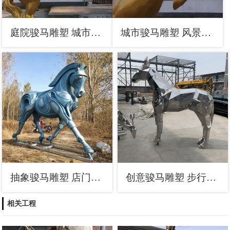
庭院骏马雕塑 城市古铜色雕塑 动物小品
城市骏马雕塑 风景区彩绘雕塑 抽象摆件
抽象骏马雕塑 店门口彩绘雕塑 步行街摆件
创意骏马雕塑 步行街店门口雕塑 镜面小品
相关工程