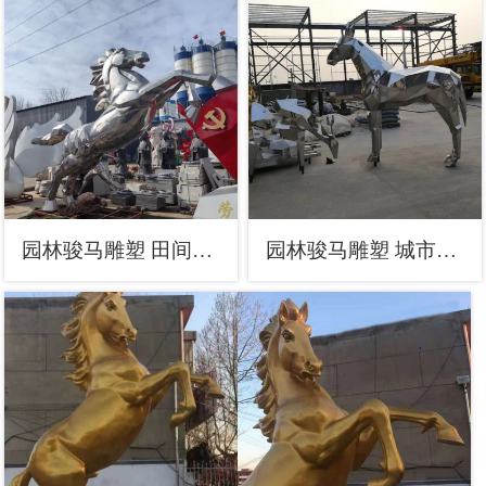
园林骏马雕塑 田间彩绘雕塑 仿真摆件
园林骏马雕塑 城市广场雕塑 步行街摆件