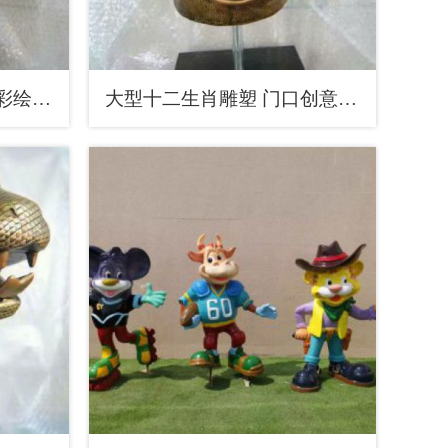
仿古十二生肖雕塑 庭院彩绘雕塑 田间小品
大型十二生肖雕塑 门口创意雕塑 售楼处小品