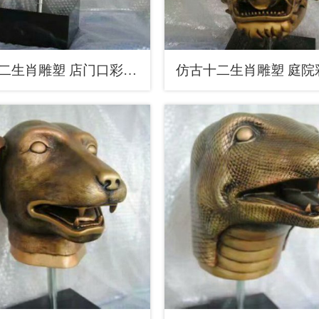
抽象十二生肖雕塑 店门口彩绘雕塑 步行街摆件