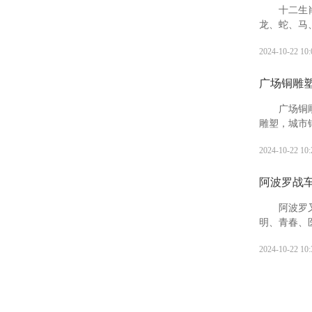
十二生
龙、蛇、马
象征。十二
2024-10-22 10:
孙繁衍，家
广场铜雕
广场铜
雕塑，城市
人们观赏，
2024-10-22 10:
阿波罗战
阿波罗
明、青春、
神、迁徙和
2024-10-22 10:
斯特利亚的