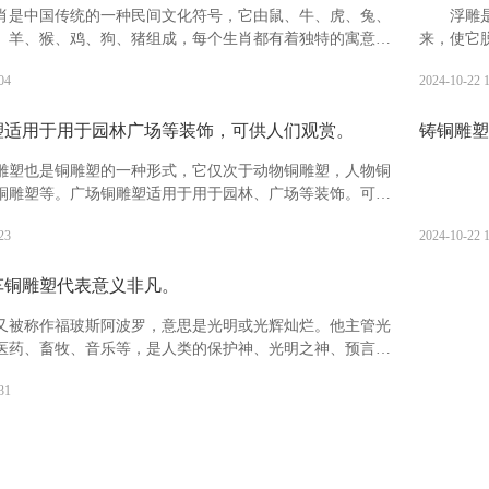
肖是中国传统的一种民间文化符号，它由鼠、牛、虎、兔、
浮雕
、羊、猴、鸡、狗、猪组成，每个生肖都有着独特的寓意和
来，使它
生肖分别具有什么寓意?鼠：被视为机警应变，善处逆境，子
等，一般
04
2024-10-22 
业兴旺的象征。有生生不息，繁盛不衰之吉祥寓意。
时也指表
塑适用于用于园林广场等装饰，可供人们观赏。
铸铜雕塑
雕塑也是铜雕塑的一种形式，它仅次于动物铜雕塑，人物铜
铜雕塑等。广场铜雕塑适用于用于园林、广场等装饰。可供
且观赏价值高，备受广大人民的喜爱。
23
2024-10-22 
车铜雕塑代表意义非凡。
又被称作福玻斯阿波罗，意思是光明或光辉灿烂。他主管光
医药、畜牧、音乐等，是人类的保护神、光明之神、预言之
航海者的保护神、医神以及消灾弥难之神。阿波罗出生于阿
31
一座浮岛提洛岛之上。