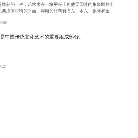
是雕刻的一种，艺术家在一块平板上将他要塑造的形象雕刻出
脱离原来材料的平面。浮雕的材料有石头、木头、象牙和金属
分为浅浮雕、高浮雕和凹雕3种。“浮雕”是指一种雕刻技法，有
10:08
现形式。
是中国传统文化艺术的重要组成部分。
10:27