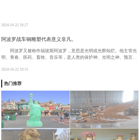
2024-10-22 10:27
阿波罗战车铜雕塑代表意义非凡。
阿波罗又被称作福玻斯阿波罗，意思是光明或光辉灿烂。他主管光
明、青春、医药、畜牧、音乐等，是人类的保护神、光明之神、预言之
神、迁徙和航海者的保护神、医神以及消灾弥难之神。阿波罗出生于阿
2024-10-22 10:31
斯特利亚的一座浮岛提洛岛之上。
热门推荐