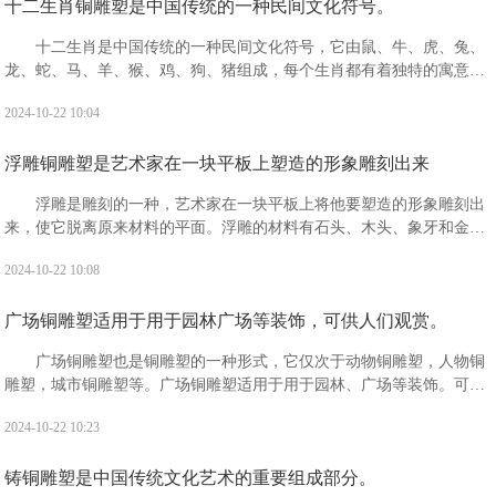
十二生肖铜雕塑是中国传统的一种民间文化符号。
十二生肖是中国传统的一种民间文化符号，它由鼠、牛、虎、兔、
龙、蛇、马、羊、猴、鸡、狗、猪组成，每个生肖都有着独特的寓意和
象征。十二生肖分别具有什么寓意?鼠：被视为机警应变，善处逆境，
2024-10-22 10:04
子孙繁衍，家业兴旺的象征。有生生不息，繁盛不衰之吉祥寓意。
浮雕铜雕塑是艺术家在一块平板上塑造的形象雕刻出来
浮雕是雕刻的一种，艺术家在一块平板上将他要塑造的形象雕刻出
来，使它脱离原来材料的平面。浮雕的材料有石头、木头、象牙和金属
等，一般分为浅浮雕、高浮雕和凹雕3种。“浮雕”是指一种雕刻技法，有
2024-10-22 10:08
时也指表现形式。
广场铜雕塑适用于用于园林广场等装饰，可供人们观赏。
广场铜雕塑也是铜雕塑的一种形式，它仅次于动物铜雕塑，人物铜
雕塑，城市铜雕塑等。广场铜雕塑适用于用于园林、广场等装饰。可供
人们观赏，且观赏价值高，备受广大人民的喜爱。
2024-10-22 10:23
铸铜雕塑是中国传统文化艺术的重要组成部分。