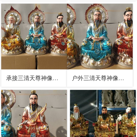
承接三清天尊神像，寺庙神像，仿铜三清天尊神像定做
户外三清天尊神像工厂，彩绘工艺效果，寺庙三清天尊神像厂家