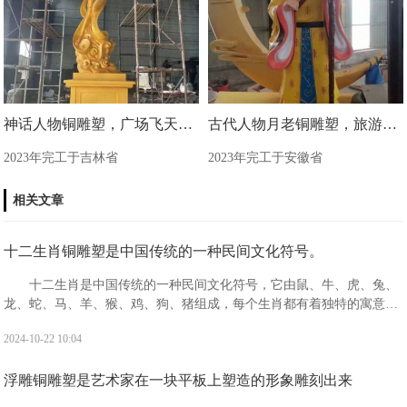
神话人物铜雕塑，广场飞天铜雕塑制造商
古代人物月老铜雕塑，旅游区景观雕塑
2023年完工于吉林省
2023年完工于安徽省
相关文章
十二生肖铜雕塑是中国传统的一种民间文化符号。
十二生肖是中国传统的一种民间文化符号，它由鼠、牛、虎、兔、
龙、蛇、马、羊、猴、鸡、狗、猪组成，每个生肖都有着独特的寓意和
象征。十二生肖分别具有什么寓意?鼠：被视为机警应变，善处逆境，
2024-10-22 10:04
子孙繁衍，家业兴旺的象征。有生生不息，繁盛不衰之吉祥寓意。
浮雕铜雕塑是艺术家在一块平板上塑造的形象雕刻出来