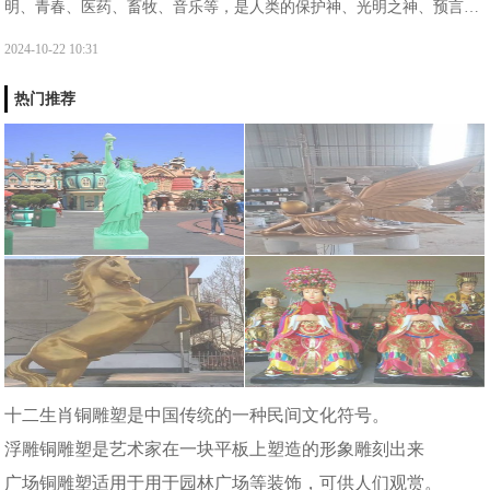
明、青春、医药、畜牧、音乐等，是人类的保护神、光明之神、预言之
神、迁徙和航海者的保护神、医神以及消灾弥难之神。阿波罗出生于阿
2024-10-22 10:31
斯特利亚的一座浮岛提洛岛之上。
热门推荐
十二生肖铜雕塑是中国传统的一种民间文化符号。
浮雕铜雕塑是艺术家在一块平板上塑造的形象雕刻出来
广场铜雕塑适用于用于园林广场等装饰，可供人们观赏。