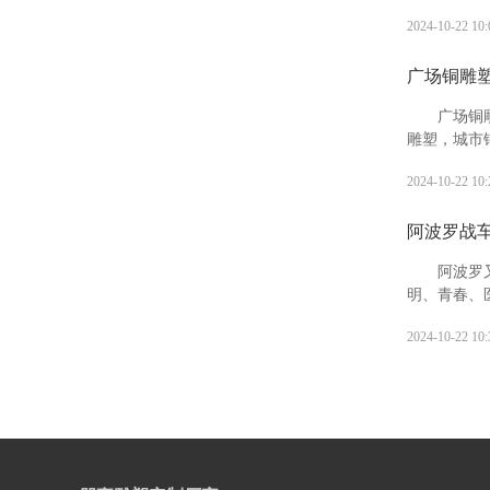
象征。十二
2024-10-22 10:
孙繁衍，家
广场铜雕
广场铜
雕塑，城市
人们观赏，
2024-10-22 10:
阿波罗战
阿波罗
明、青春、
神、迁徙和
2024-10-22 10:
斯特利亚的