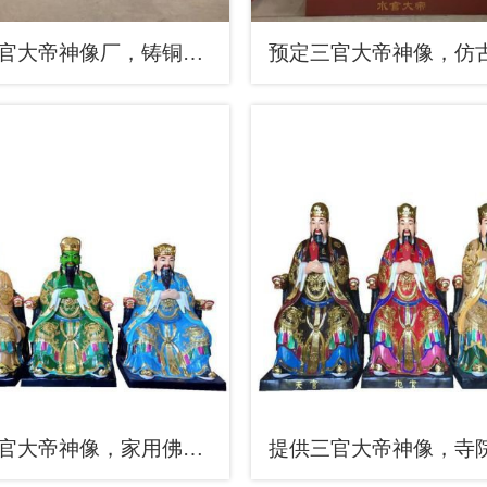
彩绘三官大帝神像厂，铸铜工艺，彩绘三官大帝神像生产
常用三官大帝神像，家用佛像，三官大帝神像预用