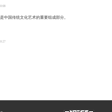
分为浅浮雕、高浮雕和凹雕3种。“浮雕”是指一种雕刻技法，有
10:08
现形式。
是中国传统文化艺术的重要组成部分。
10:27