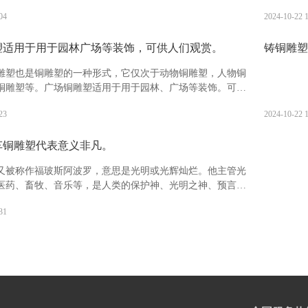
生肖分别具有什么寓意?鼠：被视为机警应变，善处逆境，子
等，一般
04
2024-10-22 
业兴旺的象征。有生生不息，繁盛不衰之吉祥寓意。
时也指表
塑适用于用于园林广场等装饰，可供人们观赏。
铸铜雕塑
雕塑也是铜雕塑的一种形式，它仅次于动物铜雕塑，人物铜
铜雕塑等。广场铜雕塑适用于用于园林、广场等装饰。可供
且观赏价值高，备受广大人民的喜爱。
23
2024-10-22 
车铜雕塑代表意义非凡。
又被称作福玻斯阿波罗，意思是光明或光辉灿烂。他主管光
医药、畜牧、音乐等，是人类的保护神、光明之神、预言之
航海者的保护神、医神以及消灾弥难之神。阿波罗出生于阿
31
一座浮岛提洛岛之上。