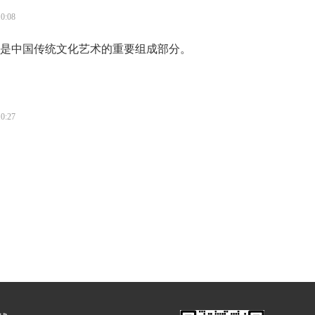
分为浅浮雕、高浮雕和凹雕3种。“浮雕”是指一种雕刻技法，有
10:08
现形式。
是中国传统文化艺术的重要组成部分。
10:27