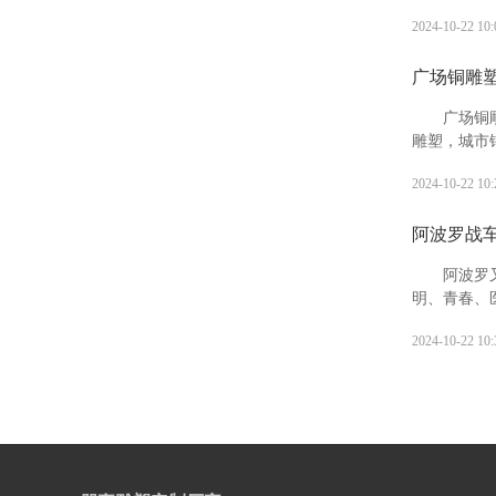
象征。十二
2024-10-22 10:
孙繁衍，家
广场铜雕
广场铜
雕塑，城市
人们观赏，
2024-10-22 10:
阿波罗战
阿波罗
明、青春、
神、迁徙和
2024-10-22 10:
斯特利亚的