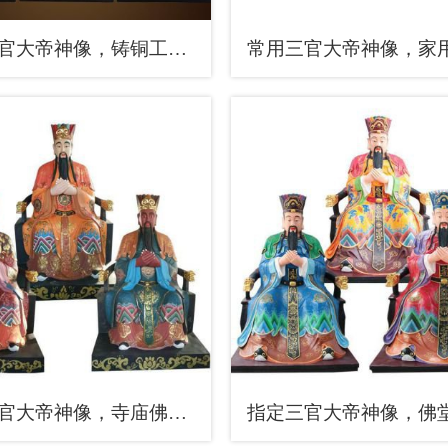
供应三官大帝神像，铸铜工艺，铸铜三官大帝神像制作
供应三官大帝神像，寺庙佛像，仿古三官大帝神像厂家