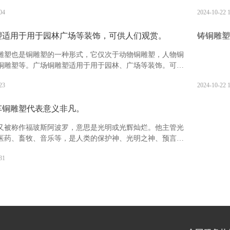
生肖分别具有什么寓意?鼠：被视为机警应变，善处逆境，子
等，一般
04
2024-10-22 
业兴旺的象征。有生生不息，繁盛不衰之吉祥寓意。
时也指表
塑适用于用于园林广场等装饰，可供人们观赏。
铸铜雕塑
雕塑也是铜雕塑的一种形式，它仅次于动物铜雕塑，人物铜
铜雕塑等。广场铜雕塑适用于用于园林、广场等装饰。可供
且观赏价值高，备受广大人民的喜爱。
23
2024-10-22 
车铜雕塑代表意义非凡。
又被称作福玻斯阿波罗，意思是光明或光辉灿烂。他主管光
医药、畜牧、音乐等，是人类的保护神、光明之神、预言之
航海者的保护神、医神以及消灾弥难之神。阿波罗出生于阿
31
一座浮岛提洛岛之上。