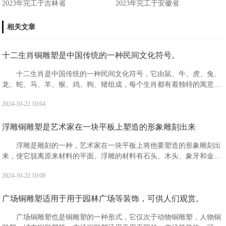
2023年完工于吉林省
2023年完工于安徽省
相关文章
十二生肖铜雕塑是中国传统的一种民间文化符号。
十二生肖是中国传统的一种民间文化符号，它由鼠、牛、虎、兔、
龙、蛇、马、羊、猴、鸡、狗、猪组成，每个生肖都有着独特的寓意和
象征。十二生肖分别具有什么寓意?鼠：被视为机警应变，善处逆境，
2024-10-22 10:04
子孙繁衍，家业兴旺的象征。有生生不息，繁盛不衰之吉祥寓意。
浮雕铜雕塑是艺术家在一块平板上塑造的形象雕刻出来
浮雕是雕刻的一种，艺术家在一块平板上将他要塑造的形象雕刻出
来，使它脱离原来材料的平面。浮雕的材料有石头、木头、象牙和金属
等，一般分为浅浮雕、高浮雕和凹雕3种。“浮雕”是指一种雕刻技法，有
2024-10-22 10:08
时也指表现形式。
广场铜雕塑适用于用于园林广场等装饰，可供人们观赏。
广场铜雕塑也是铜雕塑的一种形式，它仅次于动物铜雕塑，人物铜