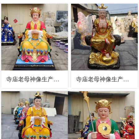
寺庙老母神像生产，铸铜工艺，铜老母神像定做
寺庙老母神像生产，仿古佛像，老母神像预用