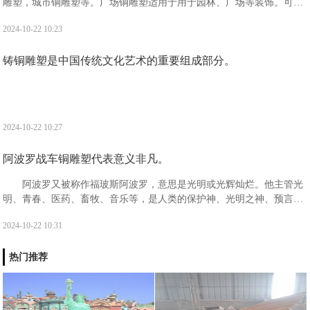
雕塑，城市铜雕塑等。广场铜雕塑适用于用于园林、广场等装饰。可供
人们观赏，且观赏价值高，备受广大人民的喜爱。
2024-10-22 10:23
铸铜雕塑是中国传统文化艺术的重要组成部分。
2024-10-22 10:27
阿波罗战车铜雕塑代表意义非凡。
阿波罗又被称作福玻斯阿波罗，意思是光明或光辉灿烂。他主管光
明、青春、医药、畜牧、音乐等，是人类的保护神、光明之神、预言之
神、迁徙和航海者的保护神、医神以及消灾弥难之神。阿波罗出生于阿
2024-10-22 10:31
斯特利亚的一座浮岛提洛岛之上。
热门推荐