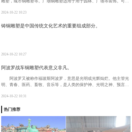
雕塑，城市铜雕塑等。广场铜雕塑适用于用于园林、广场等装饰。可供
人们观赏，且观赏价值高，备受广大人民的喜爱。
2024-10-22 10:23
铸铜雕塑是中国传统文化艺术的重要组成部分。
2024-10-22 10:27
阿波罗战车铜雕塑代表意义非凡。
阿波罗又被称作福玻斯阿波罗，意思是光明或光辉灿烂。他主管光
明、青春、医药、畜牧、音乐等，是人类的保护神、光明之神、预言之
神、迁徙和航海者的保护神、医神以及消灾弥难之神。阿波罗出生于阿
2024-10-22 10:31
斯特利亚的一座浮岛提洛岛之上。
热门推荐