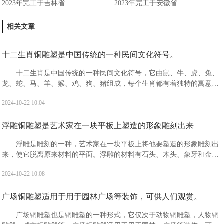
2023年完工于吉林省
2023年完工于安徽省
相关文章
十二生肖铜雕塑是中国传统的一种民间文化符号。
十二生肖是中国传统的一种民间文化符号，它由鼠、牛、虎、兔、
龙、蛇、马、羊、猴、鸡、狗、猪组成，每个生肖都有着独特的寓意和
象征。十二生肖分别具有什么寓意?鼠：被视为机警应变，善处逆境，
2024-10-22 10:04
子孙繁衍，家业兴旺的象征。有生生不息，繁盛不衰之吉祥寓意。
浮雕铜雕塑是艺术家在一块平板上塑造的形象雕刻出来
浮雕是雕刻的一种，艺术家在一块平板上将他要塑造的形象雕刻出
来，使它脱离原来材料的平面。浮雕的材料有石头、木头、象牙和金属
等，一般分为浅浮雕、高浮雕和凹雕3种。“浮雕”是指一种雕刻技法，有
2024-10-22 10:08
时也指表现形式。
广场铜雕塑适用于用于园林广场等装饰，可供人们观赏。
广场铜雕塑也是铜雕塑的一种形式，它仅次于动物铜雕塑，人物铜