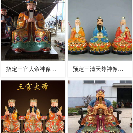
指定三官大帝神像，彩绘佛像，彩绘三官大帝神像厂家
预定三清天尊神像，现代工艺，彩绘三清天尊神像生产