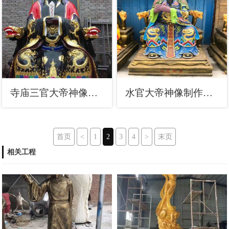
寺庙三官大帝神像生产，仿古佛像，家用三官大帝神像厂
水官大帝神像制作，彩绘工艺，寺庙三官大帝神像厂家
首页
<
1
2
3
4
>
末页
相关工程