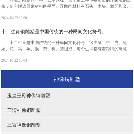
浮雕是雕刻的一种，艺术家在一块平板上将他要塑造的形象雕刻出
来，使它脱离原来材料的平面。浮雕的材料有石头、木头、象牙和金属
等，一般分为浅浮雕、高浮雕和凹雕3种。“浮雕”是指一种雕刻技法，有
2024-10-22 10:08
时也指表现形式。
十二生肖铜雕塑是中国传统的一种民间文化符号。
十二生肖是中国传统的一种民间文化符号，它由鼠、牛、虎、兔、
龙、蛇、马、羊、猴、鸡、狗、猪组成，每个生肖都有着独特的寓意和
象征。十二生肖分别具有什么寓意?鼠：被视为机警应变，善处逆境，
2024-10-22 10:04
子孙繁衍，家业兴旺的象征。有生生不息，繁盛不衰之吉祥寓意。
神像铜雕塑
玉皇王母神像铜雕塑
三清神像铜雕塑
三官神像铜雕塑