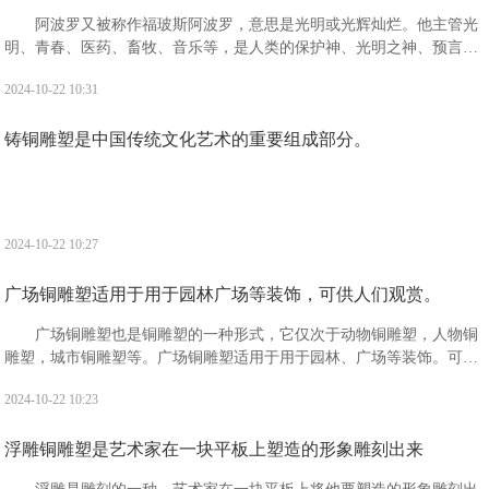
阿波罗又被称作福玻斯阿波罗，意思是光明或光辉灿烂。他主管光
明、青春、医药、畜牧、音乐等，是人类的保护神、光明之神、预言之
神、迁徙和航海者的保护神、医神以及消灾弥难之神。阿波罗出生于阿
2024-10-22 10:31
斯特利亚的一座浮岛提洛岛之上。
铸铜雕塑是中国传统文化艺术的重要组成部分。
2024-10-22 10:27
广场铜雕塑适用于用于园林广场等装饰，可供人们观赏。
广场铜雕塑也是铜雕塑的一种形式，它仅次于动物铜雕塑，人物铜
雕塑，城市铜雕塑等。广场铜雕塑适用于用于园林、广场等装饰。可供
人们观赏，且观赏价值高，备受广大人民的喜爱。
2024-10-22 10:23
浮雕铜雕塑是艺术家在一块平板上塑造的形象雕刻出来